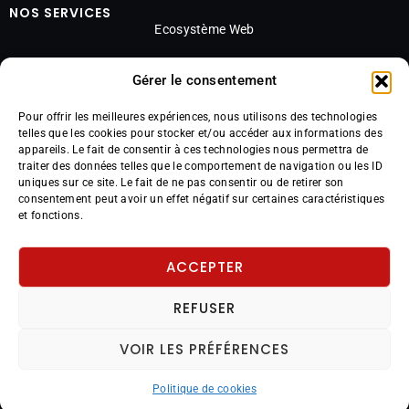
NOS SERVICES
Ecosystème Web
Design et Impressions
Gérer le consentement
Community Management
Pour offrir les meilleures expériences, nous utilisons des technologies
telles que les cookies pour stocker et/ou accéder aux informations des
appareils. Le fait de consentir à ces technologies nous permettra de
traiter des données telles que le comportement de navigation ou les ID
Stratégie et Audit
uniques sur ce site. Le fait de ne pas consentir ou de retirer son
consentement peut avoir un effet négatif sur certaines caractéristiques
Production Visuelle
et fonctions.
Achat Média
ACCEPTER
REFUSER
Politique de confidentialité
Mentions légales
CGV
VOIR LES PRÉFÉRENCES
Copyright 2025 All rights reserved
Politique de cookies