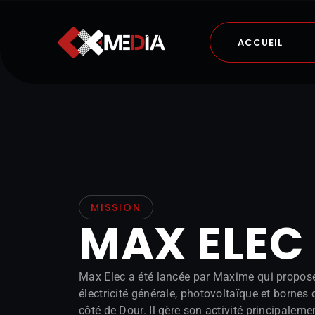
Aller
ACCUEIL
au
contenu
MISSION
MAX ELEC
Max Elec a été lancée par Maxime qui propose
électricité générale, photovoltaïque et bornes
côté de Dour. Il gère son activité principaleme