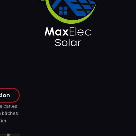
sion
e cartes
e bâches
ier